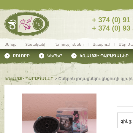
+ 374 (0) 91
+ 374 (0) 93
Սկիզբ
Տեսականի
Նորություններ
Առաքում
Մեր Մ
ԲՈԼՈՐԸ
ԿԵՐԵՐ
ԽՆԱՄՔԻ ՊԱՐԱԳԱՆԵՐ
ԽՆԱՄՔԻ ՊԱՐԱԳԱՆԵՐ
>
Շներին լողացնելու ցնցուղի գլխի
գինը: