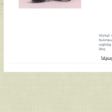
Սիրելի՛
ծանոթա
այցելեք
Ձեզ:
նկա