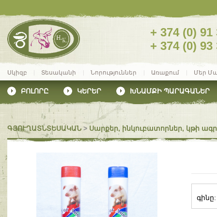
+ 374 (0) 91
+ 374 (0) 93
Սկիզբ
Տեսականի
Նորություններ
Առաքում
Մեր Մ
ԲՈԼՈՐԸ
ԿԵՐԵՐ
ԽՆԱՄՔԻ ՊԱՐԱԳԱՆԵՐ
ԳՅՈՒՂԱՏՆՏԵՍԱԿԱՆ
>
Սարքեր, ինկուբատորներ, կթի ա
գինը: